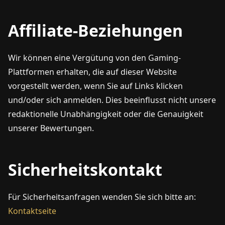
Affiliate-Beziehungen
Wir können eine Vergütung von den Gaming-
Plattformen erhalten, die auf dieser Website
vorgestellt werden, wenn Sie auf Links klicken
und/oder sich anmelden. Dies beeinflusst nicht unsere
redaktionelle Unabhängigkeit oder die Genauigkeit
unserer Bewertungen.
Sicherheitskontakt
Für Sicherheitsanfragen wenden Sie sich bitte an:
Kontaktseite