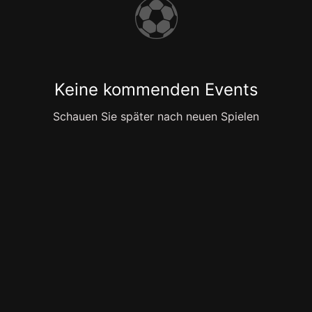
⚽
Keine kommenden Events
Schauen Sie später nach neuen Spielen