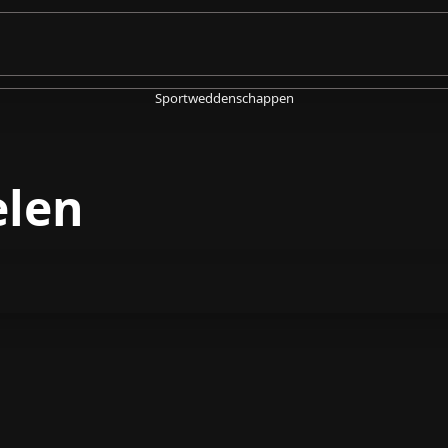
Sportweddenschappen
elen
n