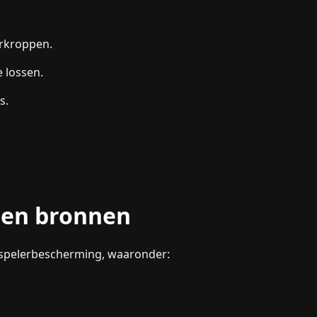
erkroppen.
 lossen.
s.
 en bronnen
r spelerbescherming, waaronder: