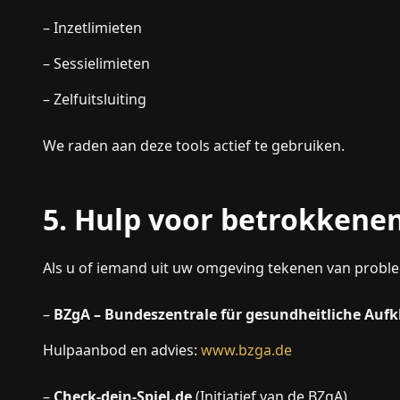
– Inzetlimieten
– Sessielimieten
– Zelfuitsluiting
We raden aan deze tools actief te gebruiken.
5. Hulp voor betrokkene
Als u of iemand uit uw omgeving tekenen van probl
–
BZgA – Bundeszentrale für gesundheitliche Auf
Hulpaanbod en advies:
www.bzga.de
–
Check-dein-Spiel.de
(Initiatief van de BZgA)