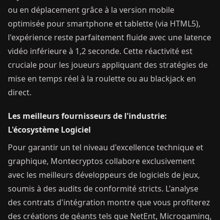
ou en déplacement grâce à la version mobile
optimisée pour smartphone et tablette (via HTML5),
l'expérience reste parfaitement fluide avec une latence
vidéo inférieure à 1,2 seconde. Cette réactivité est
cruciale pour les joueurs appliquant des stratégies de
mise en temps réel à la roulette ou au blackjack en
direct.
Les meilleurs fournisseurs de l'industrie:
L'écosystème Logiciel
Pour garantir un tel niveau d'excellence technique et
graphique, Montecryptos collabore exclusivement
avec les meilleurs développeurs de logiciels de jeux,
soumis à des audits de conformité stricts. L'analyse
des contrats d'intégration montre que vous profiterez
des créations de géants tels que NetEnt, Microgaming,