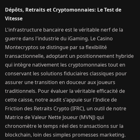
Dépôts, Retraits et Cryptomonnaies: Le Test de
Vitesse
L'infrastructure bancaire est le véritable nerf de la
guerre dans l'industrie du iGaming. Le Casino
Montecryptos se distingue par sa flexibilité
transactionnelle, adoptant un positionnement hybride
qui intègre nativement les cryptomonnaies tout en
conservant les solutions fiduciaires classiques pour
assurer une transition en douceur aux joueurs
traditionnels. Pour évaluer la véritable efficacité de
cette caisse, notre audit s'appuie sur l'Indice de
Friction des Retraits Crypto (IFRC), un outil de notre
Matrice de Valeur Nette Joueur (MVNJ) qui
chronomètre le temps réel des transactions sur la
blockchain, loin des simples promesses marketing.