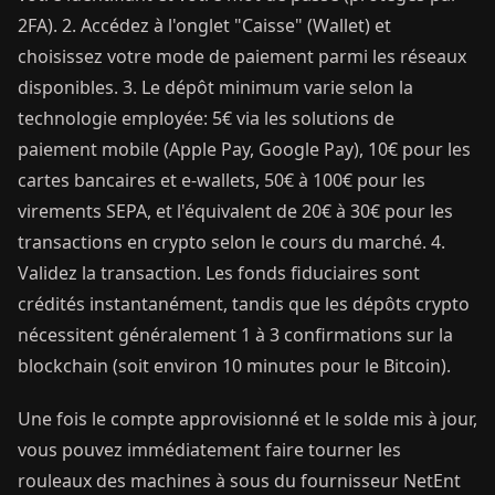
2FA). 2. Accédez à l'onglet "Caisse" (Wallet) et
choisissez votre mode de paiement parmi les réseaux
disponibles. 3. Le dépôt minimum varie selon la
technologie employée: 5€ via les solutions de
paiement mobile (Apple Pay, Google Pay), 10€ pour les
cartes bancaires et e-wallets, 50€ à 100€ pour les
virements SEPA, et l'équivalent de 20€ à 30€ pour les
transactions en crypto selon le cours du marché. 4.
Validez la transaction. Les fonds fiduciaires sont
crédités instantanément, tandis que les dépôts crypto
nécessitent généralement 1 à 3 confirmations sur la
blockchain (soit environ 10 minutes pour le Bitcoin).
Une fois le compte approvisionné et le solde mis à jour,
vous pouvez immédiatement faire tourner les
rouleaux des machines à sous du fournisseur NetEnt