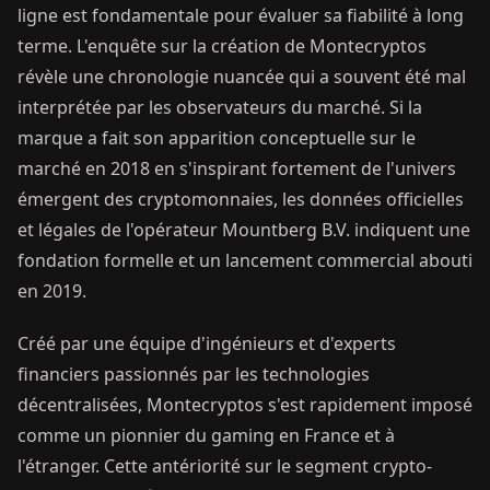
ligne est fondamentale pour évaluer sa fiabilité à long
terme. L'enquête sur la création de Montecryptos
révèle une chronologie nuancée qui a souvent été mal
interprétée par les observateurs du marché. Si la
marque a fait son apparition conceptuelle sur le
marché en 2018 en s'inspirant fortement de l'univers
émergent des cryptomonnaies, les données officielles
et légales de l'opérateur Mountberg B.V. indiquent une
fondation formelle et un lancement commercial abouti
en 2019.
Créé par une équipe d'ingénieurs et d'experts
financiers passionnés par les technologies
décentralisées, Montecryptos s'est rapidement imposé
comme un pionnier du gaming en France et à
l'étranger. Cette antériorité sur le segment crypto-