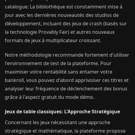
catalogue: La bibliothèque est constamment mise à
jour avec les dernières nouveautés des studios de
développement, incluant des jeux de crash (basés sur
la technologie Provably Fair) et autres nouveaux
formats de jeux à multiplicateur croissant.
Notre méthodologie recommande fortement d'utiliser
l'environnement de test de la plateforme. Pour
maximiser votre rentabilité sans entamer votre
bankroll, vous pouvez d'abord apprivoiser ces titres et
analyser leur fréquence de déclenchement des bonus
grâce à l'aspect gratuit du mode démo.
Jeux de table classiques: L'Approche Stratégique
Concernant les jeux nécessitant une approche
stratégique et mathématique, la plateforme propose