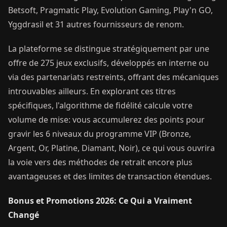
Betsoft, Pragmatic Play, Evolution Gaming, Play'n GO,
Yggdrasil et 31 autres fournisseurs de renom.
La plateforme se distingue stratégiquement par une
offre de 275 jeux exclusifs, développés en interne ou
via des partenariats restreints, offrant des mécaniques
introuvables ailleurs. En explorant ces titres
spécifiques, l'algorithme de fidélité calcule votre
volume de mise: vous accumulerez des points pour
gravir les 6 niveaux du programme VIP (Bronze,
Argent, Or, Platine, Diamant, Noir), ce qui vous ouvrira
la voie vers des méthodes de retrait encore plus
avantageuses et des limites de transaction étendues.
Bonus et Promotions 2026: Ce Qui a Vraiment
Changé