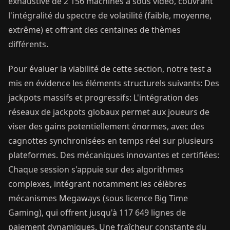
exhaustive de 2 156 machines à sous vidéo, couvrant
l'intégralité du spectre de volatilité (faible, moyenne,
extrême) et offrant des centaines de thèmes
différents.
Pour évaluer la viabilité de cette section, notre test a
mis en évidence les éléments structurels suivants: Des
jackpots massifs et progressifs: L'intégration des
réseaux de jackpots globaux permet aux joueurs de
viser des gains potentiellement énormes, avec des
cagnottes synchronisées en temps réel sur plusieurs
plateformes. Des mécaniques innovantes et certifiées:
Chaque session s'appuie sur des algorithmes
complexes, intégrant notamment les célèbres
mécanismes Megaways (sous licence Big Time
Gaming), qui offrent jusqu'à 117 649 lignes de
paiement dynamiques. Une fraîcheur constante du