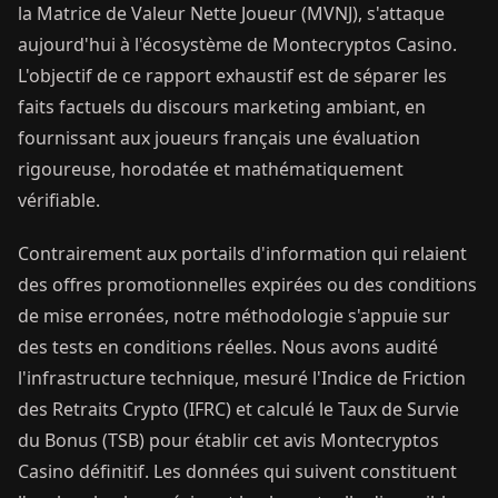
la Matrice de Valeur Nette Joueur (MVNJ), s'attaque
aujourd'hui à l'écosystème de Montecryptos Casino.
L'objectif de ce rapport exhaustif est de séparer les
faits factuels du discours marketing ambiant, en
fournissant aux joueurs français une évaluation
rigoureuse, horodatée et mathématiquement
vérifiable.
Contrairement aux portails d'information qui relaient
des offres promotionnelles expirées ou des conditions
de mise erronées, notre méthodologie s'appuie sur
des tests en conditions réelles. Nous avons audité
l'infrastructure technique, mesuré l'Indice de Friction
des Retraits Crypto (IFRC) et calculé le Taux de Survie
du Bonus (TSB) pour établir cet avis Montecryptos
Casino définitif. Les données qui suivent constituent